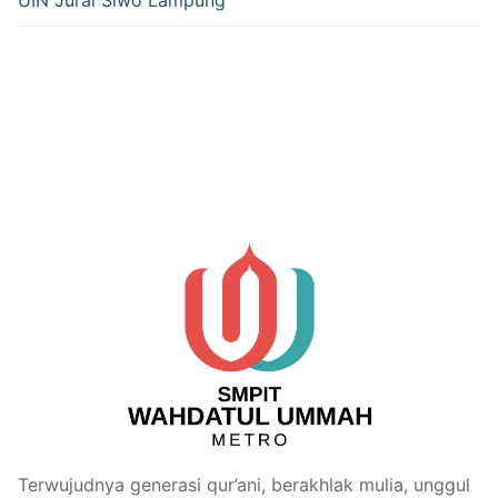
UIN Jurai Siwo Lampung
Terwujudnya generasi qur’ani, berakhlak mulia, unggul