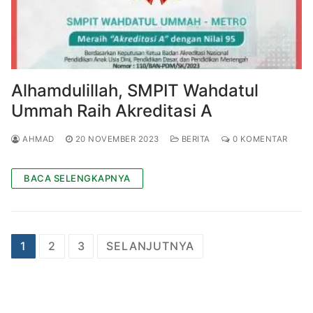
Alhamdulillah, SMPIT Wahdatul
Ummah Raih Akreditasi A
AHMAD
20 NOVEMBER 2023
BERITA
0 KOMENTAR
BACA SELENGKAPNYA
Paginasi
1
2
3
SELANJUTNYA
pos