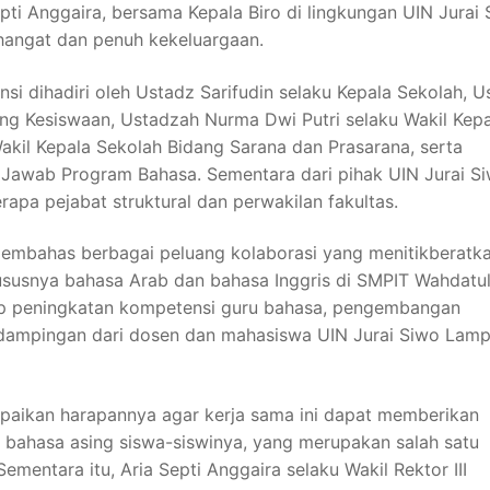
pti Anggaira, bersama Kepala Biro di lingkungan UIN Jurai
hangat dan penuh kekeluargaan.
i dihadiri oleh Ustadz Sarifudin selaku Kepala Sekolah, U
ng Kesiswaan, Ustadzah Nurma Dwi Putri selaku Wakil Kepa
akil Kepala Sekolah Bidang Sarana dan Prasarana, serta
 Jawab Program Bahasa. Sementara dari pihak UIN Jurai S
erapa pejabat struktural dan perwakilan fakultas.
membahas berbagai peluang kolaborasi yang menitikberatk
usnya bahasa Arab dan bahasa Inggris di SMPIT Wahdatu
p peningkatan kompetensi guru bahasa, pengembangan
ndampingan dari dosen dan mahasiswa UIN Jurai Siwo Lam
paikan harapannya agar kerja sama ini dapat memberikan
ahasa asing siswa-siswinya, yang merupakan salah satu
entara itu, Aria Septi Anggaira selaku Wakil Rektor III