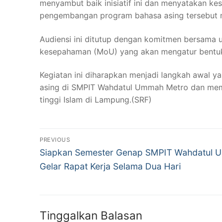
menyambut baik inisiatif ini dan menyatakan k
pengembangan program bahasa asing tersebut m
Audiensi ini ditutup dengan komitmen bersama u
kesepahaman (MoU) yang akan mengatur bentuk-
Kegiatan ini diharapkan menjadi langkah awal y
asing di SMPIT Wahdatul Ummah Metro dan memp
tinggi Islam di Lampung.(SRF)
Navigasi
PREVIOUS
Previous
pos
Siapkan Semester Genap SMPIT Wahdatul
post:
Gelar Rapat Kerja Selama Dua Hari
Tinggalkan Balasan