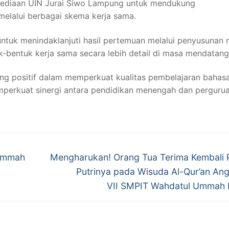
esediaan UIN Jurai Siwo Lampung untuk mendukung
elalui berbagai skema kerja sama.
ntuk menindaklanjuti hasil pertemuan melalui penyusunan 
bentuk kerja sama secara lebih detail di masa mendatang
ang positif dalam memperkuat kualitas pembelajaran bahas
erkuat sinergi antara pendidikan menengah dan perguru
Next
 Ummah
Mengharukan! Orang Tua Terima Kembali 
post:
Putrinya pada Wisuda Al-Qur’an An
VII SMPIT Wahdatul Ummah 