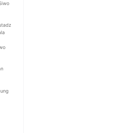
 Siwo
stadz
la
iwo
an
l
pung