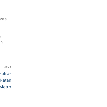
nota
.
a
an
NEXT
Putra-
gkatan
Metro