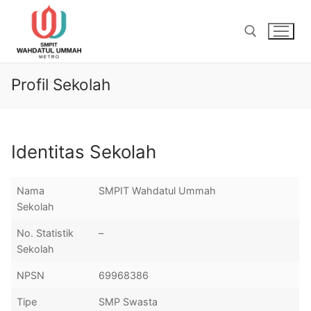
Lompat
ke
konten
Profil Sekolah
Cari:
Identitas Sekolah
Nama
SMPIT Wahdatul Ummah
Sekolah
No. Statistik
–
Sekolah
NPSN
69968386
Tipe
SMP Swasta