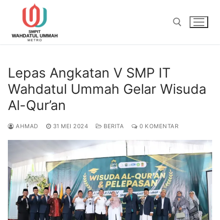
Lompat
ke
konten
Cari:
Lepas Angkatan V SMP IT
Wahdatul Ummah Gelar Wisuda
Al-Qur’an
AHMAD
31 MEI 2024
BERITA
0 KOMENTAR