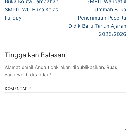
pos
Previous
Next
Buka Kouta Tambahan
SMPIT Wahdatul
post:
post:
SMPIT WU Buka Kelas
Ummah Buka
Fullday
Penerimaan Peserta
Didik Baru Tahun Ajaran
2025/2026
Tinggalkan Balasan
Alamat email Anda tidak akan dipublikasikan.
Ruas
yang wajib ditandai
*
KOMENTAR
*