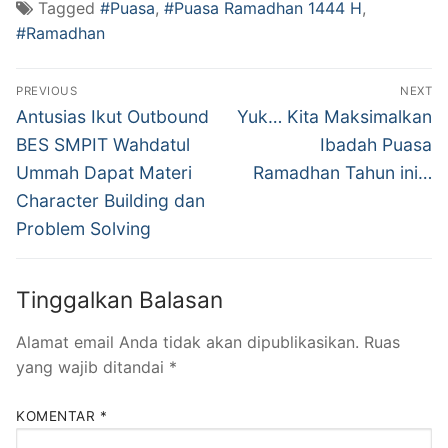
Tagged
#Puasa
,
#Puasa Ramadhan 1444 H
,
#Ramadhan
Navigasi
PREVIOUS
NEXT
pos
Previous
Next
Antusias Ikut Outbound
Yuk… Kita Maksimalkan
post:
post:
BES SMPIT Wahdatul
Ibadah Puasa
Ummah Dapat Materi
Ramadhan Tahun ini…
Character Building dan
Problem Solving
Tinggalkan Balasan
Alamat email Anda tidak akan dipublikasikan.
Ruas
yang wajib ditandai
*
KOMENTAR
*