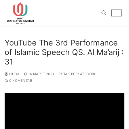
Lompat
ke
konten
Cari:
YouTube The 3rd Performance
of Islamic Speech QS. Al Ma’arij :
31
HUDA
16 MARET 2021
TAK BERKATEGORI
0 KOMENTAR