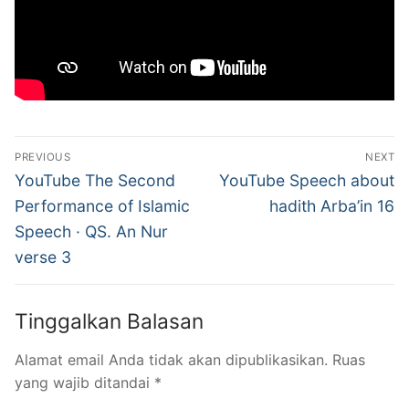
Navigasi
PREVIOUS
NEXT
pos
Previous
Next
YouTube The Second
YouTube Speech about
post:
post:
Performance of Islamic
hadith Arba’in 16
Speech · QS. An Nur
verse 3
Tinggalkan Balasan
Alamat email Anda tidak akan dipublikasikan.
Ruas
yang wajib ditandai
*