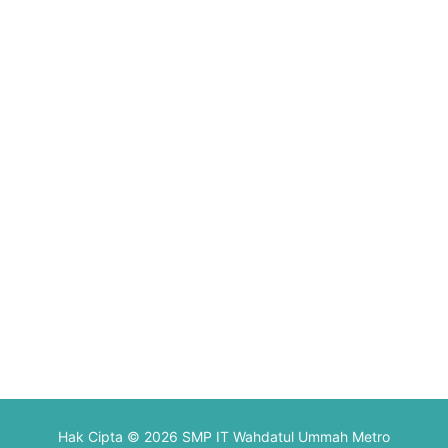
Hak Cipta © 2026 SMP IT Wahdatul Ummah Metro