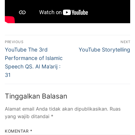
Navigasi
PREVIOUS
NEXT
pos
Previous
Next
YouTube The 3rd
YouTube Storytelling
post:
post:
Performance of Islamic
Speech QS. Al Ma’arij :
31
Tinggalkan Balasan
Alamat email Anda tidak akan dipublikasikan.
Ruas
yang wajib ditandai
*
KOMENTAR
*