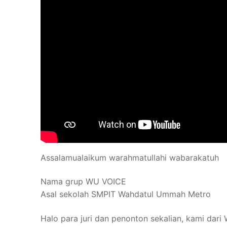
Assalamualaikum warahmatullahi wabarakatuh
Nama grup WU VOICE
Asal sekolah SMPIT Wahdatul Ummah Metro
Halo para juri dan penonton sekalian, kami dar