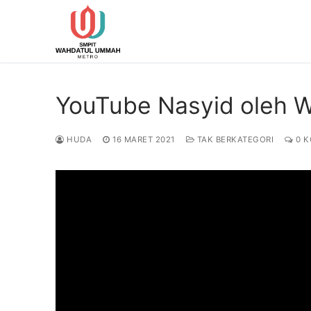
Lompat
ke
konten
YouTube Nasyid oleh 
HUDA
16 MARET 2021
TAK BERKATEGORI
0 K