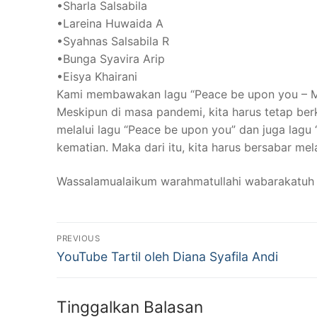
•Sharla Salsabila
•Lareina Huwaida A
•Syahnas Salsabila R
•Bunga Syavira Arip
•Eisya Khairani
Kami membawakan lagu “Peace be upon you – Ma
Meskipun di masa pandemi, kita harus tetap berk
melalui lagu “Peace be upon you” dan juga lagu 
kematian. Maka dari itu, kita harus bersabar me
Wassalamualaikum warahmatullahi wabarakatuh
Navigasi
PREVIOUS
Previous
pos
YouTube Tartil oleh Diana Syafila Andi
post:
Tinggalkan Balasan