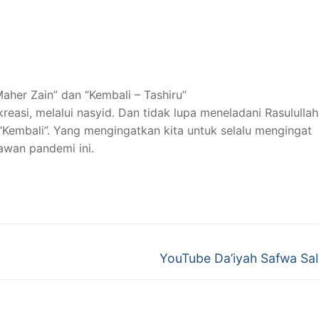
her Zain” dan “Kembali – Tashiru”
reasi, melalui nasyid. Dan tidak lupa meneladani Rasululla
“Kembali”. Yang mengingatkan kita untuk selalu mengingat
lawan pandemi ini.
Next
YouTube Da’iyah Safwa Sal
post: