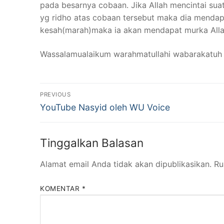
pada besarnya cobaan. Jika Allah mencintai su
yg ridho atas cobaan tersebut maka dia mendapa
kesah(marah)maka ia akan mendapat murka Alla
Wassalamualaikum warahmatullahi wabarakatuh
Navigasi
PREVIOUS
Previous
pos
YouTube Nasyid oleh WU Voice
post:
Tinggalkan Balasan
Alamat email Anda tidak akan dipublikasikan.
Ru
KOMENTAR
*