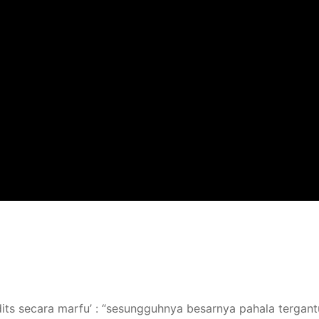
its secara marfu’ : “sesungguhnya besarnya pahala tergan