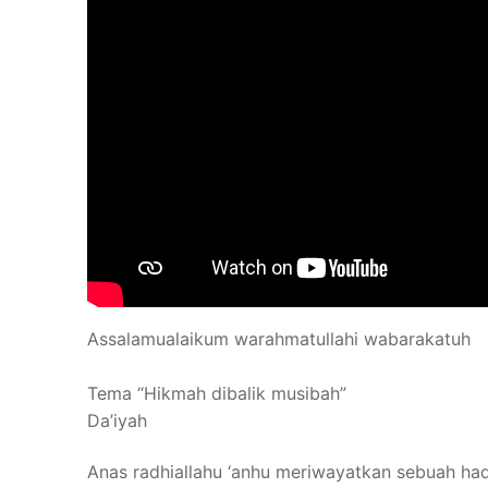
Assalamualaikum warahmatullahi wabarakatuh
Tema “Hikmah dibalik musibah”
Da’iyah
Anas radhiallahu ‘anhu meriwayatkan sebuah had