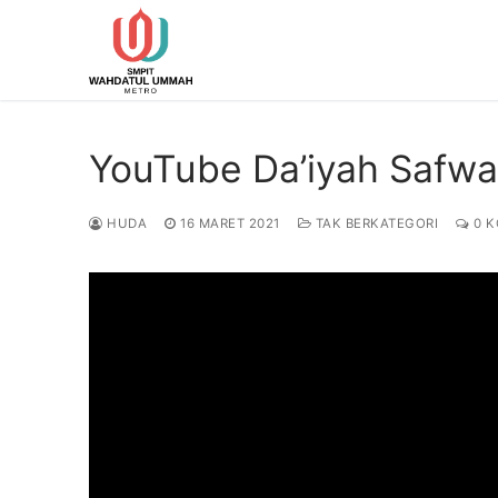
Lompat
ke
konten
YouTube Da’iyah Safwa 
HUDA
16 MARET 2021
TAK BERKATEGORI
0 K