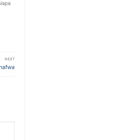
siapa
NEXT
Shafwa