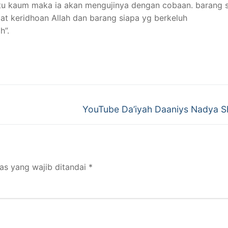
atu kaum maka ia akan mengujinya dengan cobaan. barang 
t keridhoan Allah dan barang siapa yg berkeluh
h”.
Next
YouTube Da’iyah Daaniys Nadya 
post:
as yang wajib ditandai
*