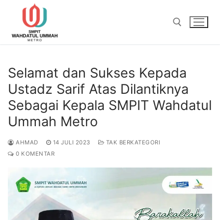
Lompat
ke
konten
Cari:
Selamat dan Sukses Kepada
Ustadz Sarif Atas Dilantiknya
Sebagai Kepala SMPIT Wahdatul
Ummah Metro
AHMAD
14 JULI 2023
TAK BERKATEGORI
0 KOMENTAR