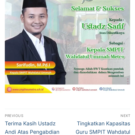
Navigasi
PREVIOUS
NEXT
pos
Previous
Next
Terima Kasih Ustadz
Tingkatkan Kapasitas
post:
post:
Andi Atas Pengabdian
Guru SMPIT Wahdatul