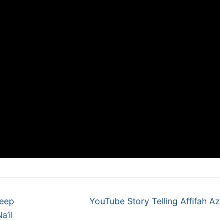
Next
Keep
YouTube Story Telling Affifah A
post:
a’il