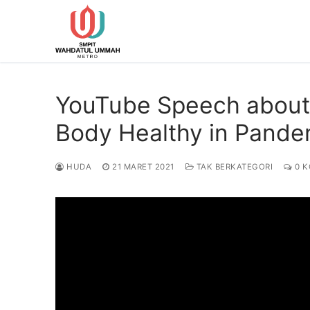
Lompat
ke
konten
YouTube Speech about
Body Healthy in Pandem
HUDA
21 MARET 2021
TAK BERKATEGORI
0 K