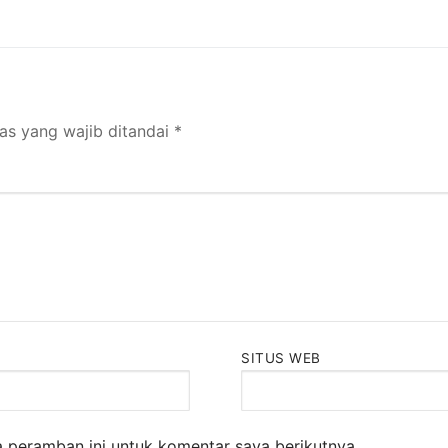
as yang wajib ditandai
*
SITUS WEB
 peramban ini untuk komentar saya berikutnya.