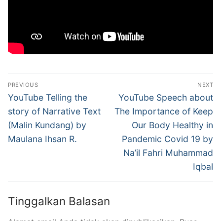
Navigasi
PREVIOUS
NEXT
pos
Previous
Next
YouTube Telling the
YouTube Speech about
post:
post:
story of Narrative Text
The Importance of Keep
(Malin Kundang) by
Our Body Healthy in
Maulana Ihsan R.
Pandemic Covid 19 by
Na’il Fahri Muhammad
Iqbal
Tinggalkan Balasan