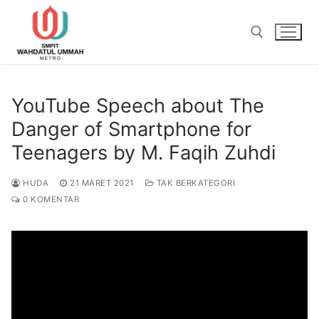
Lompat
ke
konten
Cari:
YouTube Speech about The
Danger of Smartphone for
Teenagers by M. Faqih Zuhdi
HUDA
21 MARET 2021
TAK BERKATEGORI
0 KOMENTAR