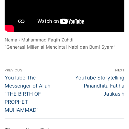
Nama : Muhammad Faqih Zuhdi
“Generasi Millenial Mencintai Nabi dan Bumi Syam”
Navigasi
PREVIOUS
NEXT
pos
Previous
Next
YouTube The
YouTube Storytelling
post:
post:
Messenger of Allah
Pinandhita Fatiha
“THE BIRTH OF
Jatikasih
PROPHET
MUHAMMAD”