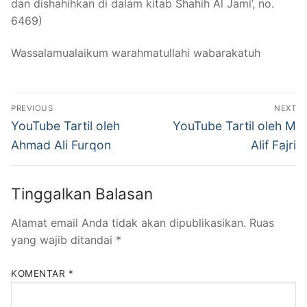
dan dishahihkan di dalam kitab Shahih Al Jami’, no.
6469)
Wassalamualaikum warahmatullahi wabarakatuh
Navigasi
PREVIOUS
NEXT
pos
Previous
Next
YouTube Tartil oleh
YouTube Tartil oleh M
post:
post:
Ahmad Ali Furqon
Alif Fajri
Tinggalkan Balasan
Alamat email Anda tidak akan dipublikasikan.
Ruas
yang wajib ditandai
*
KOMENTAR
*