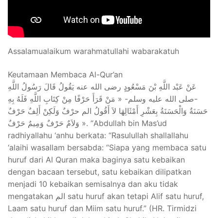
Assalamualaikum warahmatullahi wabarakatuh
Keutamaan Membaca Al-Qur’an
عَنْ عَبْد اللَّهِ بْنَ مَسْعُودٍ رضى الله عنه يَقُولُ قَالَ رَسُولُ اللَّهِ
-صلى الله عليه وسلم- « مَنْ قَرَأَ حَرْفًا مِنْ كِتَابِ اللَّهِ فَلَهُ بِهِ
حَسَنَةٌ وَالْحَسَنَةُ بِعَشْرِ أَمْثَالِهَا لاَ أَقُولُ الم حرْفٌ وَلَكِنْ أَلِفٌ حَرْفٌ
وَلاَمٌ حَرْفٌ وَمِيمٌ حَرْفٌ ». “Abdullah bin Mas’ud
radhiyallahu ‘anhu berkata: “Rasulullah shallallahu
‘alaihi wasallam bersabda: “Siapa yang membaca satu
huruf dari Al Quran maka baginya satu kebaikan
dengan bacaan tersebut, satu kebaikan dilipatkan
menjadi 10 kebaikan semisalnya dan aku tidak
mengatakan الم satu huruf akan tetapi Alif satu huruf,
Laam satu huruf dan Miim satu huruf.” (HR. Tirmidzi