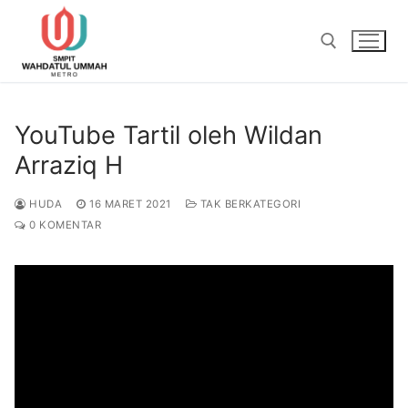
Lompat
ke
konten
Cari:
YouTube Tartil oleh Wildan
Arraziq H
HUDA
16 MARET 2021
TAK BERKATEGORI
0 KOMENTAR