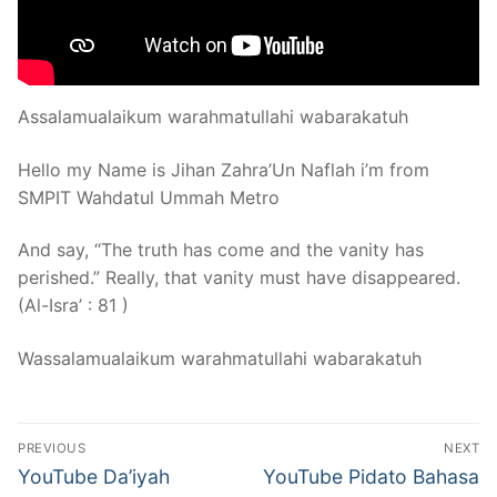
Assalamualaikum warahmatullahi wabarakatuh
Hello my Name is Jihan Zahra’Un Naflah i’m from
SMPIT Wahdatul Ummah Metro
And say, “The truth has come and the vanity has
perished.” Really, that vanity must have disappeared.
(Al-Isra’ : 81 )
Wassalamualaikum warahmatullahi wabarakatuh
Navigasi
PREVIOUS
NEXT
pos
Previous
Next
YouTube Da’iyah
YouTube Pidato Bahasa