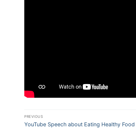
Navigasi
PREVIOUS
Previous
pos
YouTube Speech about Eating Healthy Food
post: