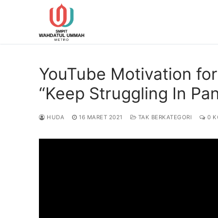
Lompat
ke
konten
YouTube Motivation for 
“Keep Struggling In Pa
HUDA
16 MARET 2021
TAK BERKATEGORI
0 K