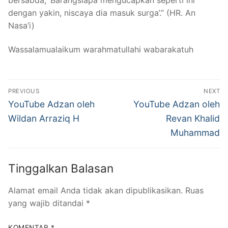
dengan yakin, niscaya dia masuk surga’.” (HR. An
Nasa’i)
Wassalamualaikum warahmatullahi wabarakatuh
Navigasi
PREVIOUS
NEXT
pos
Previous
Next
YouTube Adzan oleh
YouTube Adzan oleh
post:
post:
Wildan Arraziq H
Revan Khalid
Muhammad
Tinggalkan Balasan
Alamat email Anda tidak akan dipublikasikan.
Ruas
yang wajib ditandai
*
KOMENTAR
*