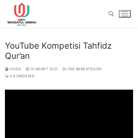
Lompat
ke
konten
Cari:
YouTube Kompetisi Tahfidz
Qur’an
HUDA
15 MARET 2021
TAK BERKATEGORI
0 KOMENTAR