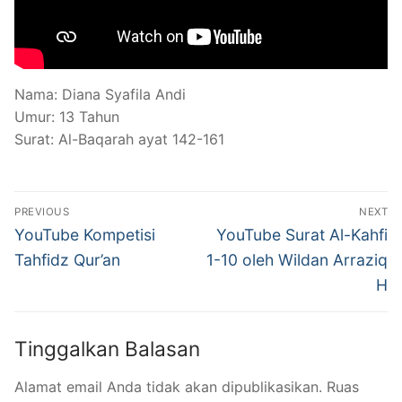
Nama: Diana Syafila Andi
Umur: 13 Tahun
Surat: Al-Baqarah ayat 142-161
Navigasi
PREVIOUS
NEXT
pos
Previous
Next
YouTube Kompetisi
YouTube Surat Al-Kahfi
post:
post:
Tahfidz Qur’an
1-10 oleh Wildan Arraziq
H
Tinggalkan Balasan
Alamat email Anda tidak akan dipublikasikan.
Ruas