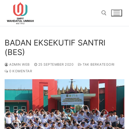
Lompat
ke
konten
Cari:
BADAN EKSEKUTIF SANTRI
(BES)
ADMIN WEB
25 SEPTEMBER 2020
TAK BERKATEGORI
0 KOMENTAR