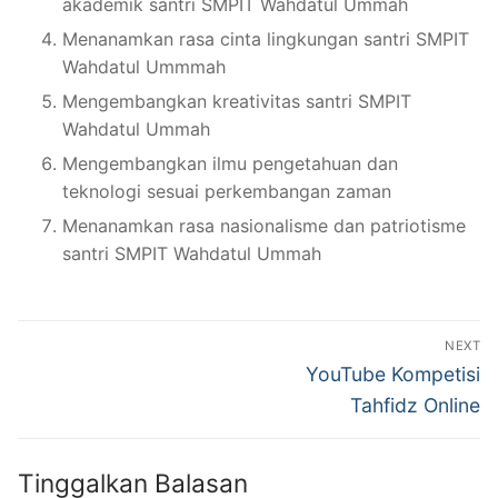
akademik santri SMPIT Wahdatul Ummah
Menanamkan rasa cinta lingkungan santri SMPIT
Wahdatul Ummmah
Mengembangkan kreativitas santri SMPIT
Wahdatul Ummah
Mengembangkan ilmu pengetahuan dan
teknologi sesuai perkembangan zaman
Menanamkan rasa nasionalisme dan patriotisme
santri SMPIT Wahdatul Ummah
Navigasi
NEXT
pos
Next
YouTube Kompetisi
post:
Tahfidz Online
Tinggalkan Balasan